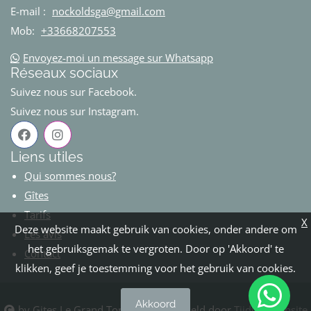
E-mail :
nockoldsga@gmail.com
Mob:
+33668207553
Envoyez-moi un message sur Whatsapp
Réseaux sociaux
Suivez nous sur Facebook.
Suivez nous sur Instagram.
Liens utiles
Qui sommes nous?
Gîtes
Tarifs
X
Deze website maakt gebruik van cookies, onder andere om
Les avis
het gebruiksgemak te vergroten. Door op 'Akkoord' te
Contact
klikken, geef je toestemming voor het gebruik van cookies.
Akkoord
by Gites Le Grand Tornage. Ontwikkeld door
Tijdvooreensite