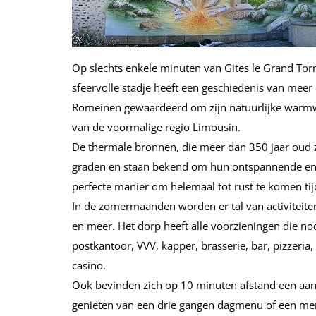
Op slechts enkele minuten van Gites le Grand Torn
sfeervolle stadje heeft een geschiedenis van meer
Romeinen gewaardeerd om zijn natuurlijke warmw
van de voormalige regio Limousin.
De thermale bronnen, die meer dan 350 jaar oud 
graden en staan bekend om hun ontspannende en 
perfecte manier om helemaal tot rust te komen ti
In de zomermaanden worden er tal van activiteiten
en meer. Het dorp heeft alle voorzieningen die no
postkantoor, VVV, kapper, brasserie, bar, pizzeria
casino.
Ook bevinden zich op 10 minuten afstand een aant
genieten van een drie gangen dagmenu of een menu