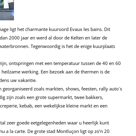
verjaardag en de vlagjes op het
terras. Veel liefs en misschien tot
nog een 5e keer.
age ligt het charmante kuuroord Evaux les bains. Dit
 dan 2000 jaar en werd al door de Kelten en later de
Gerd, Ankie, Emma en Lize.
aterbronnen. Tegenwoordig is het de enige kuurplaats
Juli
zijn, ontspringen met een temperatuur tussen de 40 en 60
heilzame werking. Een bezoek aan de thermen is de
jdens uw vakantie.
 georganiseerd zoals markten, shows, feesten, rally auto`s
dig zijn zoals een grote supermarkt, twee bakkers,
, creperie, kebab, een wekelijkse kleine markt en een
al zeer goede eetgelegenheden waar u heerlijk kunt
 a la carte. De grote stad Montluçon ligt op zo’n 20