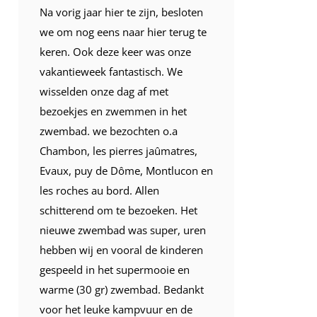
Na vorig jaar hier te zijn, besloten
Voor de
we om nog eens naar hier terug te
mogen ge
keren. Ook deze keer was onze
domein 
vakantieweek fantastisch. We
een pra
wisselden onze dag af met
gebruik
bezoekjes en zwemmen in het
het nie
zwembad. we bezochten o.a
keer in 
Chambon, les pierres jaûmatres,
BBQ. Da
Evaux, puy de Dôme, Montlucon en
het kam
les roches au bord. Allen
Wessel, 
schitterend om te bezoeken. Het
is hier 
nieuwe zwembad was super, uren
gelijk a
hebben wij en vooral de kinderen
houden j
gespeeld in het supermooie en
website
warme (30 gr) zwembad. Bedankt
komen w
voor het leuke kampvuur en de
naar de