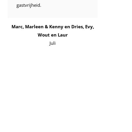
gastvrijheid.
voor alle
Marc, Marleen & Kenny en Dries, Evy,
Joram
Wout en Laur
Juli