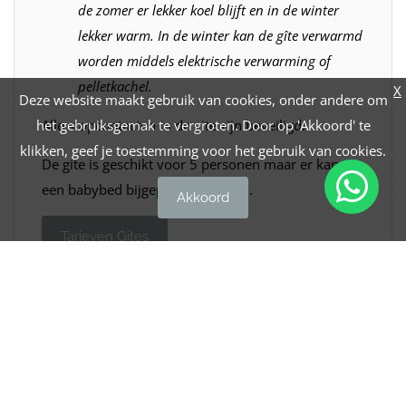
de zomer er lekker koel blijft en in de winter
lekker warm. In de winter kan de gîte verwarmd
worden middels elektrische verwarming of
pelletkachel.
X
Deze website maakt gebruik van cookies, onder andere om
Alle stopcontacten in de gite zijn beveiligd!
het gebruiksgemak te vergroten. Door op 'Akkoord' te
klikken, geef je toestemming voor het gebruik van cookies.
De gite is geschikt voor 5 personen maar er kan
een babybed bijgeplaatst worden.
Akkoord
Tarieven Gites
Terug naar overzicht